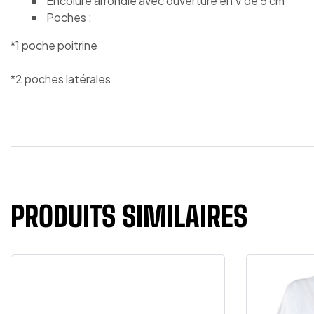
Encolure arrondie avec ouverture en V de 5 cm
Poches :
*1 poche poitrine
*2 poches latérales
PRODUITS SIMILAIRES