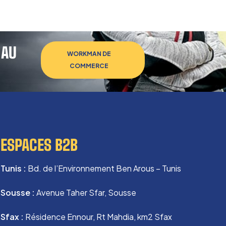
 AU
WORKMAN DE
COMMERCE
ESPACES B2B
Tunis :
Bd. de l’Environnement Ben Arous – Tunis
Sousse :
Avenue Taher Sfar, Sousse
Sfax :
Résidence Ennour, Rt Mahdia, km2 Sfax