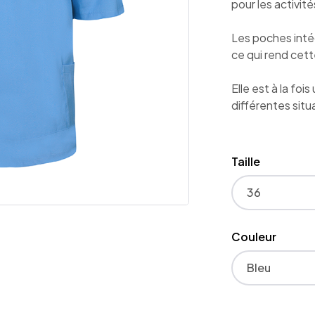
pour les activi
Les poches intég
ce qui rend cett
Elle est à la foi
différentes situa
Taille
Couleur