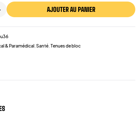
AJOUTER AU PANIER
+
eu36
al & Paramédical
,
Santé
,
Tenues de bloc
ES