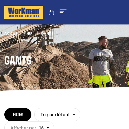
ACCUEIL
/
EPI
/
GANTS
GANTS
Tri par défaut
FILTER
Afficher par
16