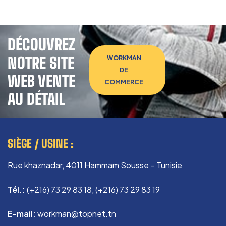
DÉCOUVREZ
NOTRE SITE
WORKMAN
DE
WEB VENTE
COMMERCE
AU DÉTAIL
SIÈGE / USINE :
Rue khaznadar, 4011 Hammam Sousse – Tunisie
Tél.:
(+216) 73 29 83 18, (+216) 73 29 83 19
E-mail:
workman@topnet.tn