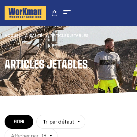
ACCUEIL
/
SANTÉ
/
ARTICLES JETABLES
ARTICLES JETABLES
Tri par défaut
FILTER
Afficher par
16