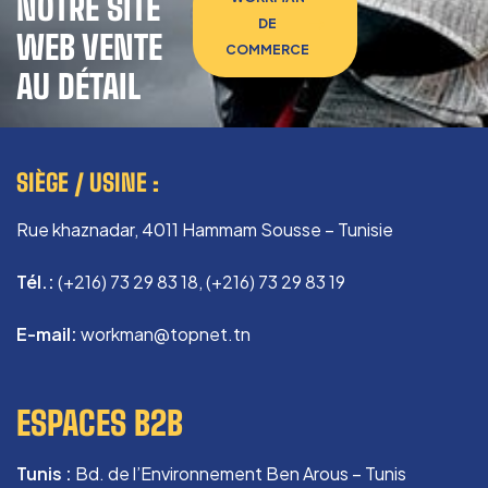
NOTRE SITE
DE
WEB VENTE
COMMERCE
AU DÉTAIL
SIÈGE / USINE :
Rue khaznadar, 4011 Hammam Sousse – Tunisie
Tél.:
(+216) 73 29 83 18, (+216) 73 29 83 19
E-mail:
workman@topnet.tn
ESPACES B2B
Tunis :
Bd. de l’Environnement Ben Arous – Tunis