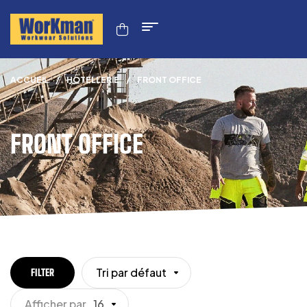
ACCUEIL
/
HÔTELLERIE
/
FRONT OFFICE
FRONT OFFICE
Tri par défaut
FILTER
Afficher par
16