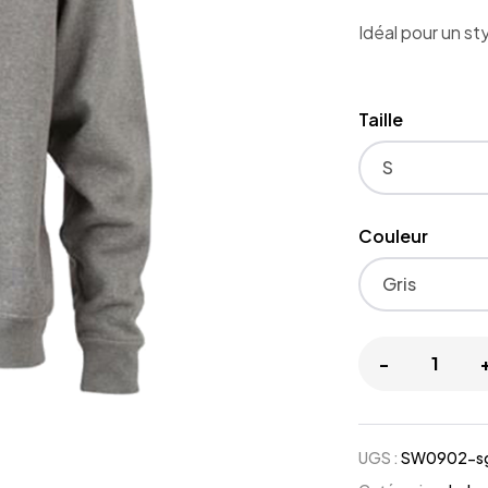
Idéal pour un st
Taille
Couleur
-
UGS :
SW0902-sg