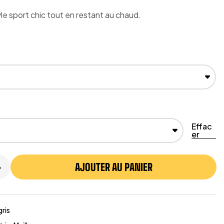
yle sport chic tout en restant au chaud.
Effac
er
AJOUTER AU PANIER
+
ris