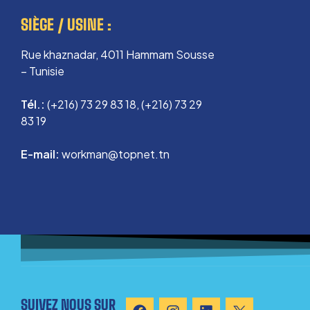
SIÈGE / USINE :
Rue khaznadar, 4011 Hammam Sousse
– Tunisie
Tél.:
(+216) 73 29 83 18, (+216) 73 29
83 19
E-mail:
workman@topnet.tn
SUIVEZ NOUS SUR