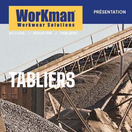
PRÉSENTATION
ACCUEIL
/
INDUSTRIE
/
TABLIERS
TABLIERS