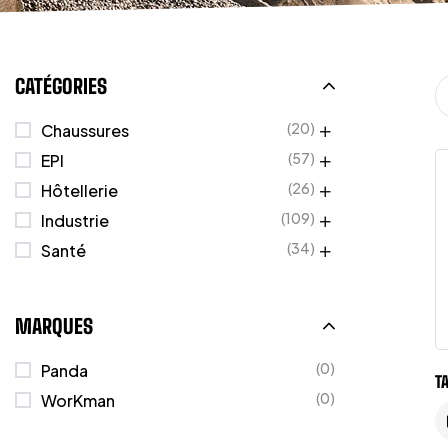
CATÉGORIES
(20)
Chaussures
(57)
EPI
(26)
Hôtellerie
(109)
Industrie
(34)
Santé
MARQUES
(0)
Panda
T
(0)
WorKman