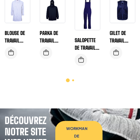
BLOUSE DE
PARKA DE
GILET DE
SALOPETTE
TRAVAIL
TRAVAIL
TRAVAIL
DE TRAVAIL
HOMME
DOUBLE
HOMME
HOMME
ANTISTATIQU
MATELASSÉ
ENCOLURE V
AVEC POCHE
E AVEC
HOMME
BAVETTE
MANCHES
RÉGLABLES
DÉCOUVREZ
NOTRE SITE
WORKMAN
DE