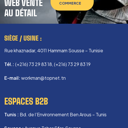
WEB VENTE
COMMERCE
AU DÉTAIL
SIÈGE / USINE :
Rue khaznadar, 4011 Hammam Sousse – Tunisie
Tél.:
(+216) 73 29 83 18, (+216) 73 29 83 19
E-mail:
workman@topnet.tn
ESPACES B2B
Tunis :
Bd. de l’Environnement Ben Arous – Tunis