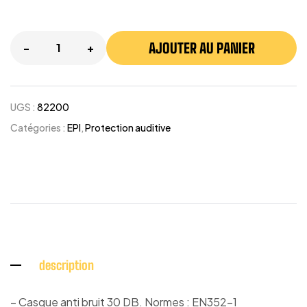
Quantity:
AJOUTER AU PANIER
-
+
UGS :
82200
Catégories :
EPI
,
Protection auditive
description
– Casque anti bruit 30 DB. Normes : EN352-1