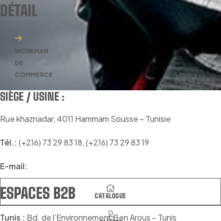
DÉTAIL
la
la
page
page
du
du
produit
produit
WORKMAN
DE
COMMERCE
SIÈGE / USINE :
Rue khaznadar, 4011 Hammam Sousse – Tunisie
Tél.:
(+216) 73 29 83 18, (+216) 73 29 83 19
E-mail:
workman@topnet.tn
ESPACES B2B
CATALOGUE
Tunis :
Bd. de l’Environnement Ben Arous – Tunis